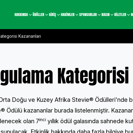
HAKKINDA
ÖDÜLLER
GİRİŞ
HAKİMLER
SPONSORLAR
BASIN
BİLETLER
M
tegorisi Kazananları
gulama Kategorisi 
Orta Doğu ve Kuzey Afrika Stevie® Ödülleri'nde b
® Ödülü kazananlar burada listelenmiştir. Kazanan
inci
lenecek olan 7
yıllık ödül galasında sahnede kutl
a sunulacak.
Etkinlik hakkında daha fazla bilgiye bur