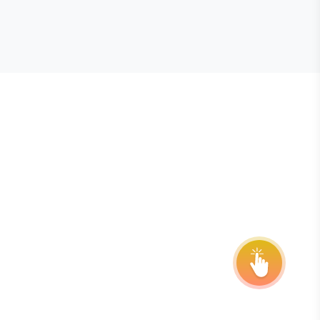
E STEVIE® AWARDS
onsor
ntact Us
quest Your Entry Kit