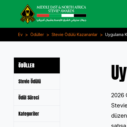
>
>
>
Ev
Ödüller
Stevie Ödülü Kazananlar
Uygulama Ka
Uy
ÖDÜLLER
Stevie Ödülü
2026 
Ödül Süreci
Stevie
Kategoriler
düzen
satış