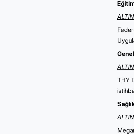
Eğiti
ALTI
Federa
Uygul
Genel
ALTI
THY D
istihb
Sağlı
ALTI
Megam