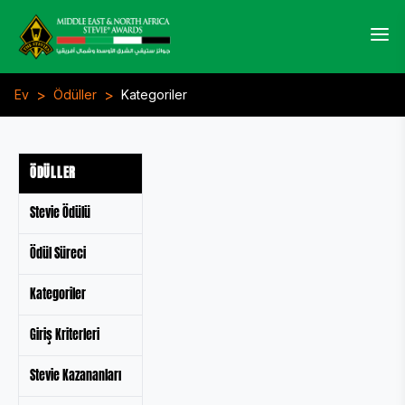
>
>
Ev
Ödüller
Kategoriler
ÖDÜLLER
Stevie Ödülü
Ödül Süreci
Kategoriler
Giriş Kriterleri
Stevie Kazananları